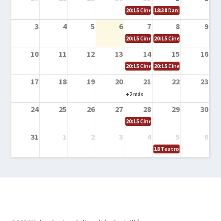
20:15
Cine en la calle – Cómo entrena
18:30
Danza – Cita en el m
3
4
5
6
7
8
9
20:15
Cine en la calle – El niño y la be
20:15
Cine en la calle – L
10
11
12
13
14
15
16
20:15
Cine en la calle – Tortugas Nin
20:15
Cine en la calle – Ro
17
18
19
20
21
22
23
+2 más
24
25
26
27
28
29
30
20:15
Cine en el calle – Tintín y el s
31
1
2
3
4
5
6
18
Teatro – Tres sombrero