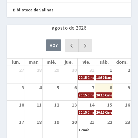
Biblioteca de Salinas
agosto de 2026
HOY
lun.
mar.
mié.
jue.
vie.
sáb.
dom.
27
28
29
30
31
1
2
20:15
Cine en la calle – Cómo entrena
18:30
Danza – Cita en el m
3
4
5
6
7
8
9
20:15
Cine en la calle – El niño y la be
20:15
Cine en la calle – L
10
11
12
13
14
15
16
20:15
Cine en la calle – Tortugas Nin
20:15
Cine en la calle – Ro
17
18
19
20
21
22
23
+2 más