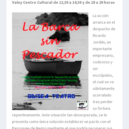
Valey Centro Cultural de 12,30 a 14,30 y de 18 a 20 horas
La acción
arranca en el
despacho de
Ricardo
Jordán, un
importante
empresario,
codicioso y
sin
escrúpulos,
el cual se ve
súbitamente
acorralado
tras perder
su fortuna
repentinamente. Ante situación tan desesperada, se le
presenta como única solución establecer un pacto con el
Personaje de Negro mediante el que podría recuperar sus