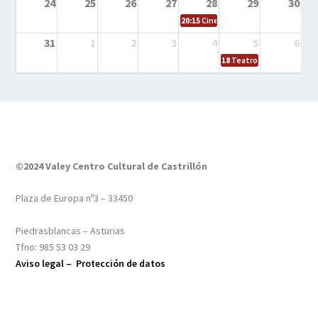
24
25
26
27
28
29
30
20:15
Cine en el calle – Tintín y el s
31
1
2
3
4
5
6
18
Teatro – Tres sombrero
©2024 Valey Centro Cultural de Castrillón
Plaza de Europa nº3 – 33450
Piedrasblancas – Asturias
Tfno: 985 53 03 29
Aviso legal –
Protección de datos