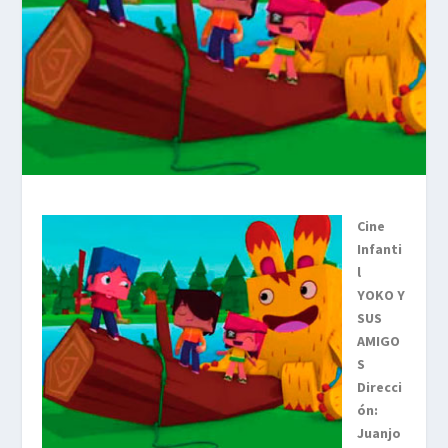
Cine
Infanti
l
YOKO Y
SUS
AMIGO
S
Direcci
ón:
Juanjo