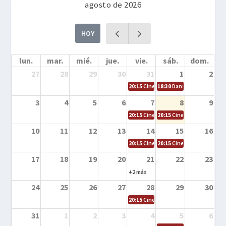
agosto de 2026
HOY
lun.
mar.
mié.
jue.
vie.
sáb.
dom.
27
28
29
30
31
1
2
20:15
Cine en la calle – Cómo entrena
18:30
Danza – Cita en el m
3
4
5
6
7
8
9
20:15
Cine en la calle – El niño y la be
20:15
Cine en la calle – L
10
11
12
13
14
15
16
20:15
Cine en la calle – Tortugas Nin
20:15
Cine en la calle – Ro
17
18
19
20
21
22
23
+2 más
24
25
26
27
28
29
30
20:15
Cine en el calle – Tintín y el s
31
1
2
3
4
5
6