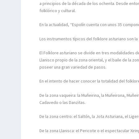
a principios de la década de los ochenta. Desde ento
folklórico y cultural.
En la actualidad, “Espolín cuenta con unos 35 componen
Los instrumentos típicos del folklore asturiano son la
El Folklore asturiano se divide en tres modalidades de 
Llanisco propio de la zona oriental, y el baile de la z
poseer una gran variedad de pasos.
En el intento de hacer conocer la totalidad del folklor
De la zona vaqueira: la Muñeirina, la Muñeirona, Muñeir
Cadavedo o las Danzitas.
De la zona centro: el Saltón, la Jota Asturiana, el Lige
De la zona Llanisca: el Pericote o el espectacular Xi