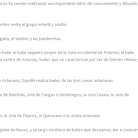
nces ha venido realizando una importante labor de conocimiento y difusión
tes entre el grupo infantil y adulto.
 gaita, el tambor y las panderetas.
baile: el baile vaqueiro propio de la zona occidental de Asturias; el baile
ona centro de Asturias, bailes que se caracterizan por ser de fuertes ritmos 
e Asturiano, Espolín realiza bailes de las tres zonas asturianas.
a de Batribán, Jota de Cangas o Lleitariegos, la Jota Casina, la Jota de
ro, la Jota de Pajares, el Quirosano o la Jotina asturiana.
ringüelo de Naves, y un largo etcétera de bailes que deseamos dar a conocer