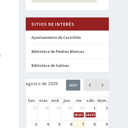
SITIOS DE INTERÉS
Ayuntamiento de Castrillón
Biblioteca de Piedras Blancas
y
Biblioteca de Salinas
agosto de 2026
HOY
lun.
mar.
mié.
jue.
vie.
sáb.
dom.
27
28
29
30
31
1
2
20:15
Cine en la calle – Cómo entren
18:30
Danza – Cita en el mar
.
3
4
5
6
7
8
9