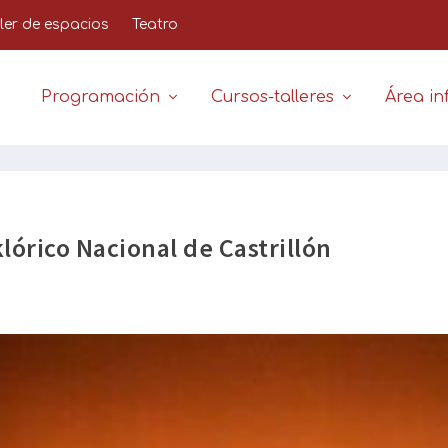
iler de espacios
Teatro
Programación
Cursos-talleres
Área inf
klórico Nacional de Castrillón