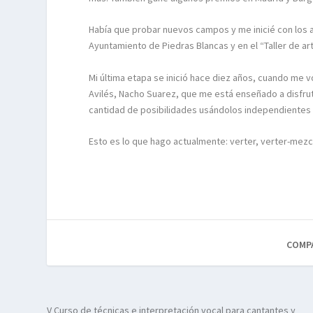
Había que probar nuevos campos y me inicié con los acr
Ayuntamiento de Piedras Blancas y en el “Taller de ar
Mi última etapa se inició hace diez años, cuando me vo
Avilés, Nacho Suarez, que me está enseñado a disfruta
cantidad de posibilidades usándolos independientes 
Esto es lo que hago actualmente: verter, verter-me
COMP
V Curso de técnicas e interpretación vocal para cantantes y