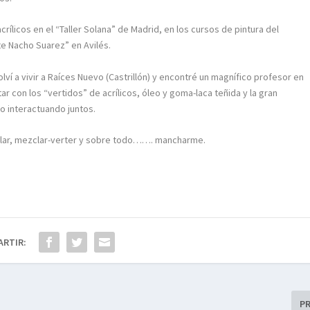
ílicos en el “Taller Solana” de Madrid, en los cursos de pintura del
te Nacho Suarez” en Avilés.
lví a vivir a Raíces Nuevo (Castrillón) y encontré un magnífico profesor en
r con los “vertidos” de acrílicos, óleo y goma-laca teñida y la gran
o interactuando juntos.
zclar, mezclar-verter y sobre todo……. mancharme.
ARTIR:
P