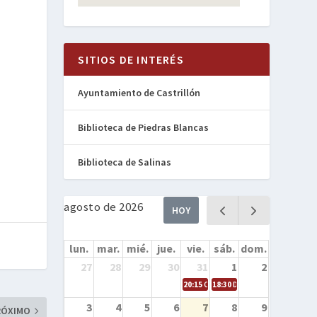
SITIOS DE INTERÉS
Ayuntamiento de Castrillón
Biblioteca de Piedras Blancas
Biblioteca de Salinas
agosto de 2026
HOY
lun.
mar.
mié.
jue.
vie.
sáb.
dom.
27
28
29
30
31
1
2
20:15
Cine en la calle – Cómo entren
18:30
Danza – Cita en el mar
3
4
5
6
7
8
9
RÓXIMO