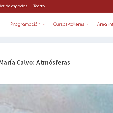
iler de espacios
Teatro
Programación
Cursos-talleres
Área inf
 María Calvo: Atmósferas