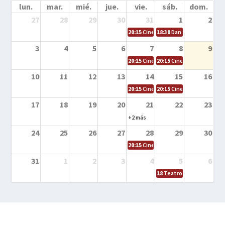
lun.
mar.
mié.
jue.
vie.
sáb.
dom.
27
28
29
30
31
1
2
20:15
Cine en la calle – Cómo entrena
18:30
Danza – Cita en el m
3
4
5
6
7
8
9
20:15
Cine en la calle – El niño y la be
20:15
Cine en la calle – L
10
11
12
13
14
15
16
20:15
Cine en la calle – Tortugas Nin
20:15
Cine en la calle – Ro
17
18
19
20
21
22
23
+2 más
24
25
26
27
28
29
30
20:15
Cine en el calle – Tintín y el s
31
1
2
3
4
5
6
18
Teatro – Tres sombrero