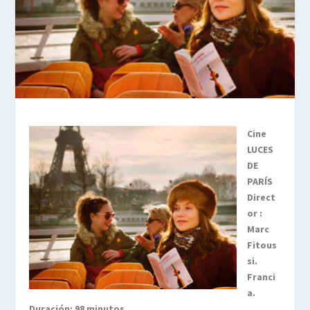
Cine
LUCES
DE
PARÍS
Direct
or :
Marc
Fitous
si.
Franci
a.
Duración: 98 minutos