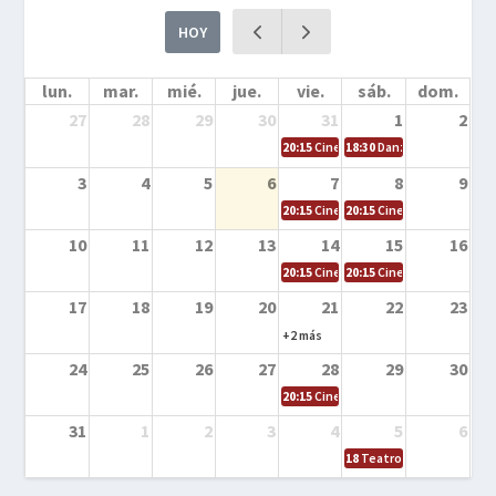
HOY
lun.
mar.
mié.
jue.
vie.
sáb.
dom.
27
28
29
30
31
1
2
20:15
Cine en la calle – Cómo entrena
18:30
Danza – Cita en el m
3
4
5
6
7
8
9
20:15
Cine en la calle – El niño y la be
20:15
Cine en la calle – L
10
11
12
13
14
15
16
20:15
Cine en la calle – Tortugas Nin
20:15
Cine en la calle – Ro
17
18
19
20
21
22
23
+2 más
24
25
26
27
28
29
30
20:15
Cine en el calle – Tintín y el s
31
1
2
3
4
5
6
18
Teatro – Tres sombrero