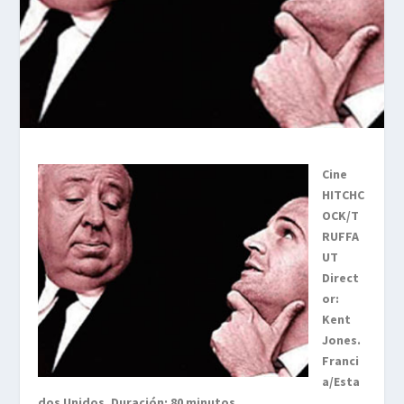
Cine
HITCHC
OCK/T
RUFFA
UT
Direct
or:
Kent
Jones.
Franci
a/Esta
dos Unidos. Duración: 80 minutos