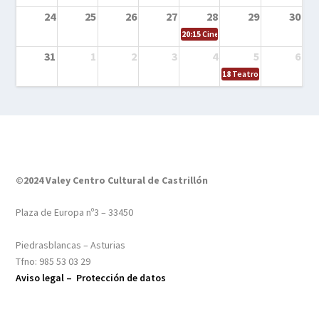
24
25
26
27
28
29
30
20:15
Cine en el calle – Tintín y el s
31
1
2
3
4
5
6
18
Teatro – Tres sombrero
©2024 Valey Centro Cultural de Castrillón
Plaza de Europa nº3 – 33450
Piedrasblancas – Asturias
Tfno: 985 53 03 29
Aviso legal –
Protección de datos