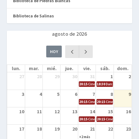
Biblioteca de Piedras Blancas
Biblioteca de Salinas
agosto de 2026
HOY
lun.
mar.
mié.
jue.
vie.
sáb.
dom.
27
28
29
30
31
1
2
20:15
Cine en la calle – Cómo entrena
18:30
Danza – Cita en el m
3
4
5
6
7
8
9
20:15
Cine en la calle – El niño y la be
20:15
Cine en la calle – L
10
11
12
13
14
15
16
20:15
Cine en la calle – Tortugas Nin
20:15
Cine en la calle – Ro
17
18
19
20
21
22
23
+2 más