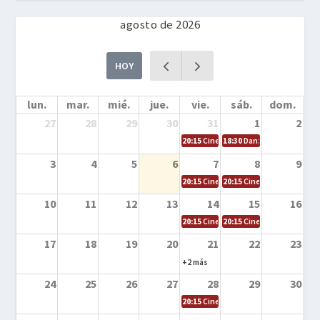
agosto de 2026
HOY
lun.
mar.
mié.
jue.
vie.
sáb.
dom.
27
28
29
30
31
1
2
20:15
Cine en la calle – Cómo entrena
18:30
Danza – Cita en el m
3
4
5
6
7
8
9
20:15
Cine en la calle – El niño y la be
20:15
Cine en la calle – L
10
11
12
13
14
15
16
20:15
Cine en la calle – Tortugas Nin
20:15
Cine en la calle – Ro
17
18
19
20
21
22
23
+2 más
24
25
26
27
28
29
30
20:15
Cine en el calle – Tintín y el s