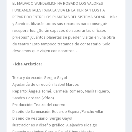
EL MALVADO WUNDERLICH HA ROBADO LOS VALORES
FUNDAMENTALES PARA LA VIDA EN LA TIERRA Y LOS HA
REPARTIDO ENTRE LOS PLANETAS DEL SISTEMA SOLAR… Kika
y Sandra utilizarán todos sus recursos para conseguir
recuperarlos. ¿Serán capaces de superar las difíciles
pruebas? ¿Cuántos planetas se pueden visitar en una obra
de teatro? Esto tampoco tratamos de contestarlo. Solo
deseamos que viajen con nosotros…
Ficha Artística:
Texto y dirección: Sergio Gayol
Ayudantía de dirección: Isabel Marcos
Reparto: Ángela Tomé, Carmela Romero, María Piquero,
Sandro Cordero (vídeo)
Producción: Teatro del cuervo
Diseño de Iluminación: Eduardo Espina /Pancho villar
Diseño de vestuario: Sergio Gayol
Ilustraciones y diseño gráfico: Alejandro Hidalgo
Espacio escénico: Sergio Gayol & Inma Montes