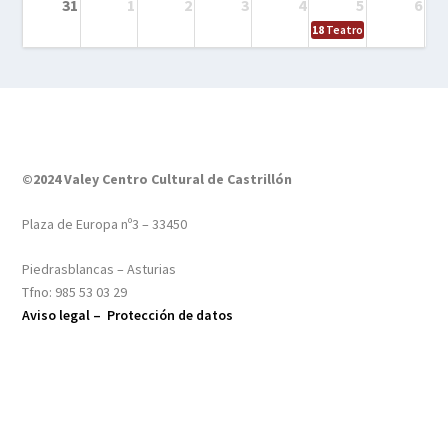
31
1
2
3
4
5
6
18
Teatro – Tres sombrero
©2024 Valey Centro Cultural de Castrillón
Plaza de Europa nº3 – 33450
Piedrasblancas – Asturias
Tfno: 985 53 03 29
Aviso legal –
Protección de datos