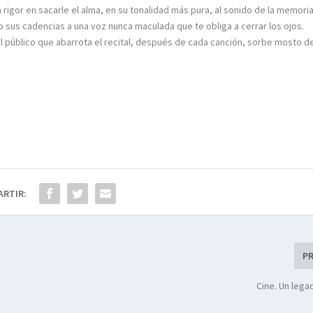
rigor en sacarle el alma, en su tonalidad más pura, al sonido de la memori
 sus cadencias a una voz nunca maculada que te obliga a cerrar los ojos.
l público que abarrota el recital, después de cada canción, sorbe mosto d
ARTIR:
P
Cine. Un leg