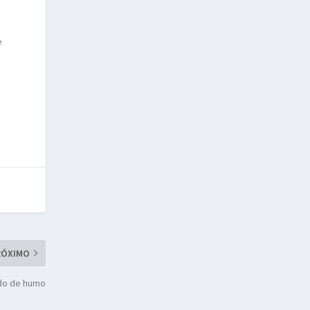
a
e
RÓXIMO
ado de humo