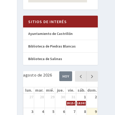
SITIOS DE INTERÉS
Ayuntamiento de Castrillón
Biblioteca de Piedras Blancas
Biblioteca de Salinas
agosto de 2026
HOY
lun.
mar.
mié.
jue.
vie.
sáb.
dom.
27
28
29
30
31
1
2
20:15
Cine en la calle – Cómo entren
18:30
Danza – Cita en el mar
3
4
5
6
7
8
9