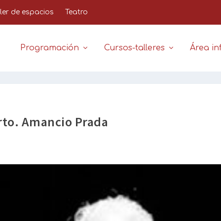
iler de espacios
Teatro
Programación
Cursos-talleres
Área inf
rto. Amancio Prada