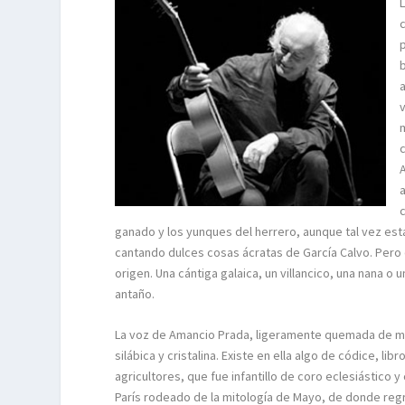
ganado y los yunques del herrero, aunque tal vez es
cantando dulces cosas ácratas de García Calvo. Pero d
origen. Una cántiga galaica, un villancico, una nana 
antaño.
La voz de Amancio Prada, ligeramente quemada de míst
silábica y cristalina. Existe en ella algo de códice, li
agricultores, que fue infantillo de coro eclesiástico
París rodeado de la mitología de Mayo, de donde regr