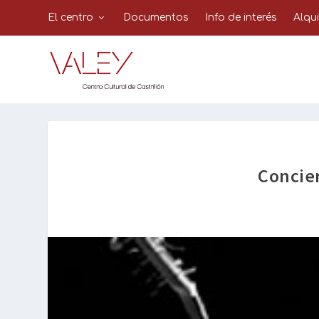
El centro
Documentos
Info de interés
Alqu
Concie