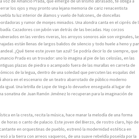
La voz de Amancio Prada, que emerge de un lirismo abrasado, te obliga a
cerrar los ojos y muy pronto una lejana memoria de cariz renacentista
puebla tu luz interior de álamos y vuelo de halcones, de doncellas
bordadoras y rumor de monjes miniados. Una alondra canta en el ciprés de 
abadía. Cazadores con jubón van detrás de las becadas. Hay corzos
vulnerados en las verdes riveras, los arroyos sonoros aún son virginales, la
majadas están llenas de largos balidos de silencio y todo huele a heno y pa
candeal. ¿Qué tiene este joven tan azul? Se podría decir lo de siempre, que
Amancio Prada es un trovador: uno lo imagina al pie de las celosías, en las
antiguas plazas de piedra o acampado fuera de las murallas en carreta de
cómicos de la legua, dentro de una soledad que percuten las esquilas del
tá ahora en el escenario de un teatro abarrotado de público moderno
a igual. Una letrilla de Lope de Vega lo devuelve enseguida al lugar de
o una sonatina de Juan Ramón Jiménez lo recuperan para la imaginación de
ica en la cresta, recita la música, hace manar la melodía de una forma
bro de horas o canto de palacio. Este joven del Bierzo, de rostro claro, hijo de
 y cantante en orquestinas de pueblo, estrenó la modernidad estética en
esó a la tierra con arreos vaqueros, de una suave rebeldía poseída por la