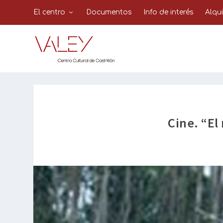
El centro
Documentos
Info de interés
Alqu
Cine. “El