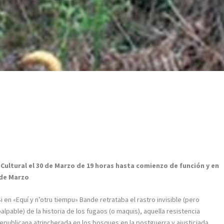
 Cultural el 30 de Marzo de 19 horas hasta comienzo de función y en
 de Marzo
i en «Equí y n’otru tiempu» Bande retrataba el rastro invisible (pero
palpable) de la historia de los fugaos (o maquis), aquella resistencia
republicana atrincherada en los bosques en la postguerra y ajusticiada