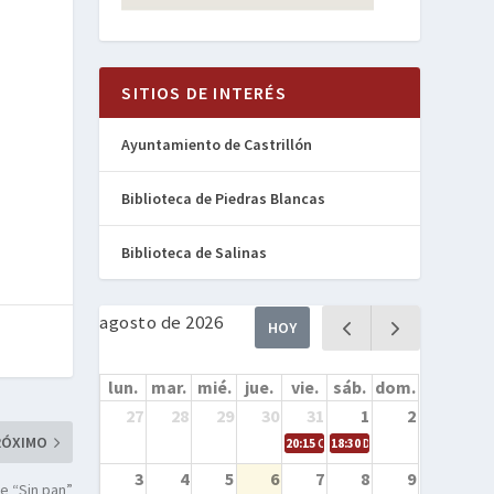
SITIOS DE INTERÉS
Ayuntamiento de Castrillón
Biblioteca de Piedras Blancas
Biblioteca de Salinas
agosto de 2026
HOY
lun.
mar.
mié.
jue.
vie.
sáb.
dom.
27
28
29
30
31
1
2
RÓXIMO
20:15
Cine en la calle – Cómo entren
18:30
Danza – Cita en el mar
3
4
5
6
7
8
9
e “Sin pan”