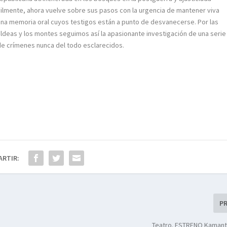
vilmente, ahora vuelve sobre sus pasos con la urgencia de mantener viva
una memoria oral cuyos testigos están a punto de desvanecerse. Por las
aldeas y los montes seguimos así la apasionante investigación de una serie
de crímenes nunca del todo esclarecidos.
ARTIR:
P
Teatro. ESTRENO Kamant