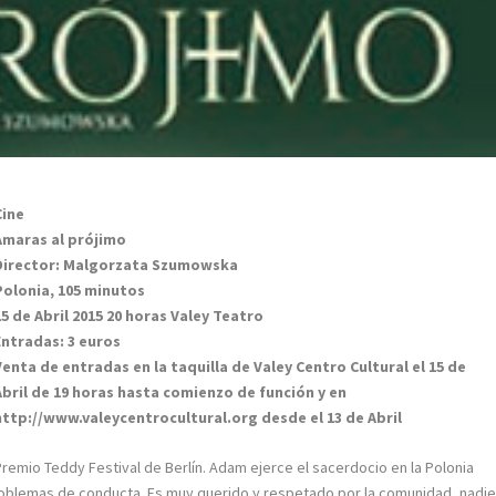
Cine
Amaras al prójimo
Director: Malgorzata Szumowska
Polonia, 105 minutos
15 de Abril 2015 20 horas Valey Teatro
Entradas: 3 euros
Venta de entradas en la taquilla de Valey Centro Cultural el 15 de
Abril de 19 horas hasta comienzo de función y en
http://www.valeycentrocultural.org desde el 13 de Abril
Premio Teddy Festival de Berlín. Adam ejerce el sacerdocio en la Polonia
roblemas de conducta. Es muy querido y respetado por la comunidad, nadi