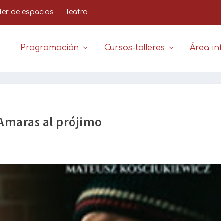
iler de espacios
Teatro
Programación
Cursos-talleres
Área inf
Amaras al prójimo