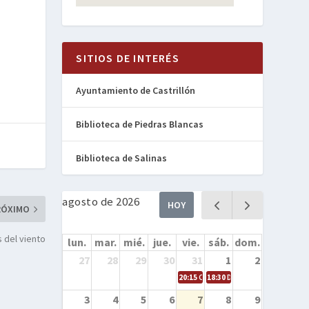
e
SITIOS DE INTERÉS
Ayuntamiento de Castrillón
Biblioteca de Piedras Blancas
Biblioteca de Salinas
agosto de 2026
HOY
RÓXIMO
s del viento
lun.
mar.
mié.
jue.
vie.
sáb.
dom.
27
28
29
30
31
1
2
20:15
Cine en la calle – Cómo entren
18:30
Danza – Cita en el mar
3
4
5
6
7
8
9