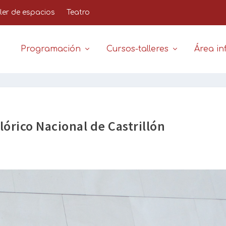
iler de espacios
Teatro
Programación
Cursos-talleres
Área inf
clórico Nacional de Castrillón