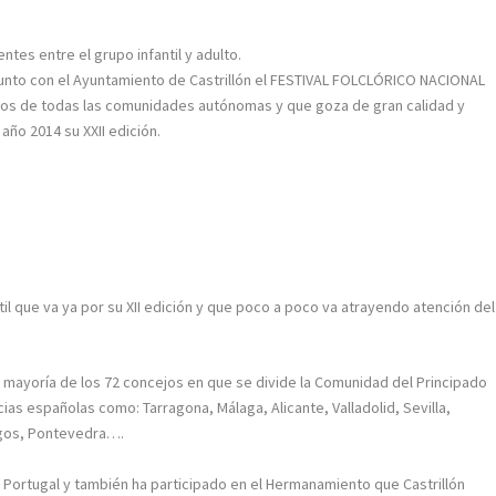
tes entre el grupo infantil y adulto.
a junto con el Ayuntamiento de Castrillón el FESTIVAL FOLCLÓRICO NACIONAL
icos de todas las comunidades autónomas y que goza de gran calidad y
año 2014 su XXII edición.
til que va ya por su XII edición y que poco a poco va atrayendo atención del
 mayoría de los 72 concejos en que se divide la Comunidad del Principado
ias españolas como: Tarragona, Málaga, Alicante, Valladolid, Sevilla,
urgos, Pontevedra….
 a Portugal y también ha participado en el Hermanamiento que Castrillón