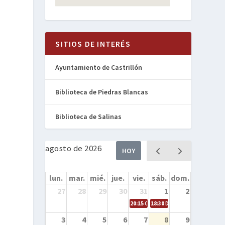
SITIOS DE INTERÉS
Ayuntamiento de Castrillón
Biblioteca de Piedras Blancas
Biblioteca de Salinas
agosto de 2026
HOY
lun.
mar.
mié.
jue.
vie.
sáb.
dom.
27
28
29
30
31
1
2
20:15
Cine en la calle – Cómo entren
18:30
Danza – Cita en el mar
3
4
5
6
7
8
9