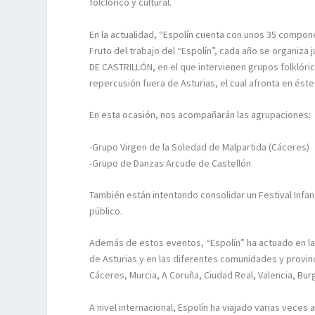
folclórico y cultural.
En la actualidad, “Espolín cuenta con unos 35 componen
Fruto del trabajo del “Espolín”, cada año se organiz
DE CASTRILLÓN, en el que intervienen grupos folklór
repercusión fuera de Asturias, el cual afronta en éste 
En esta ocasión, nos acompañarán las agrupaciones:
-Grupo Virgen de la Soledad de Malpartida (Cáceres)
-Grupo de Danzas Arcude de Castellón
También están intentando consolidar un Festival Infan
público.
Además de estos eventos, “Espolín” ha actuado en la
de Asturias y en las diferentes comunidades y provinc
Cáceres, Murcia, A Coruña, Ciudad Real, Valencia, B
A nivel internacional, Espolín ha viajado varias veces