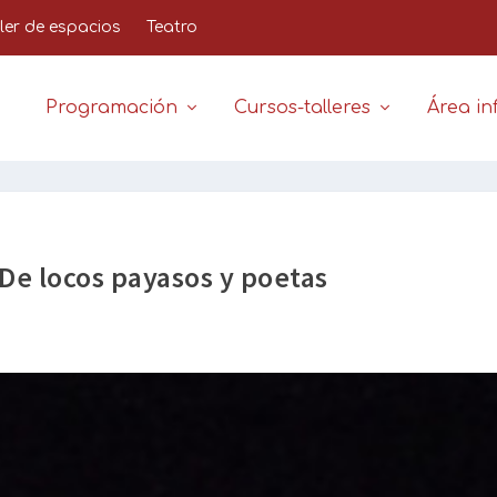
iler de espacios
Teatro
Programación
Cursos-talleres
Área inf
 De locos payasos y poetas