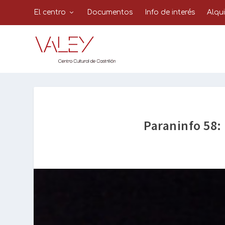
El centro
Documentos
Info de interés
Alqu
Paraninfo 58: