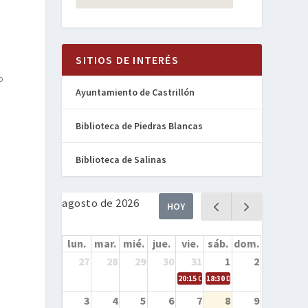
SITIOS DE INTERÉS
o
Ayuntamiento de Castrillón
Biblioteca de Piedras Blancas
Biblioteca de Salinas
agosto de 2026
HOY
lun.
mar.
mié.
jue.
vie.
sáb.
dom.
27
28
29
30
31
1
2
20:15
Cine en la calle – Cómo entren
18:30
Danza – Cita en el mar
3
4
5
6
7
8
9