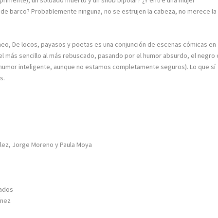
primente), un soldado muerto y un snob bipolar? ¿Y entre una mujer
n de barco? Probablemente ninguna, no se estrujen la cabeza, no merece la
Tomeo, De locos, payasos y poetas es una conjunción de escenas cómicas en
el más sencillo al más rebuscado, pasando por el humor absurdo, el negro 
 humor inteligente, aunque no estamos completamente seguros). Lo que sí
s.
ález, Jorge Moreno y Paula Moya
dados
ínez