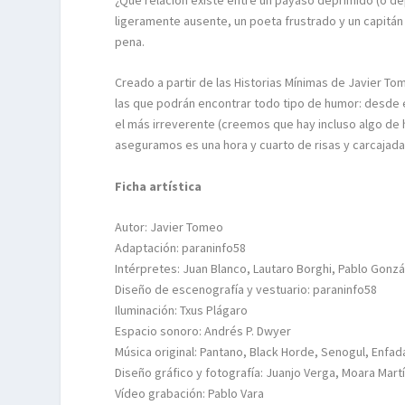
¿Qué relación existe entre un payaso deprimido (o de
ligeramente ausente, un poeta frustrado y un capitá
pena.
Creado a partir de las Historias Mínimas de Javier 
las que podrán encontrar todo tipo de humor: desde 
el más irreverente (creemos que hay incluso algo de
aseguramos es una hora y cuarto de risas y carcajada
Ficha artística
Autor: Javier Tomeo
Adaptación: paraninfo58
Intérpretes: Juan Blanco, Lautaro Borghi, Pablo Gonz
Diseño de escenografía y vestuario: paraninfo58
Iluminación: Txus Plágaro
Espacio sonoro: Andrés P. Dwyer
Música original: Pantano, Black Horde, Senogul, Enfa
Diseño gráfico y fotografía: Juanjo Verga, Moara Mart
Vídeo grabación: Pablo Vara