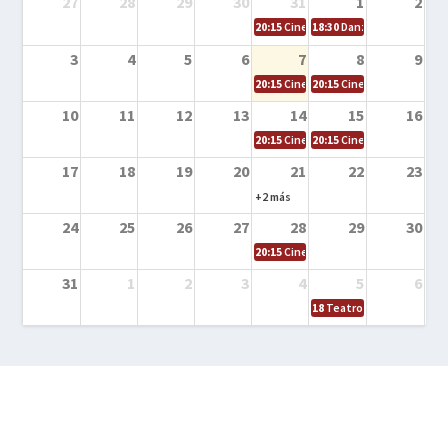
27
28
29
30
31
1
2
20:15
Cine en la calle – Cómo entrena
18:30
Danza – Cita en el m
3
4
5
6
7
8
9
20:15
Cine en la calle – El niño y la be
20:15
Cine en la calle – L
10
11
12
13
14
15
16
20:15
Cine en la calle – Tortugas Nin
20:15
Cine en la calle – Ro
17
18
19
20
21
22
23
+2 más
24
25
26
27
28
29
30
20:15
Cine en el calle – Tintín y el s
31
1
2
3
4
5
6
18
Teatro – Tres sombrero