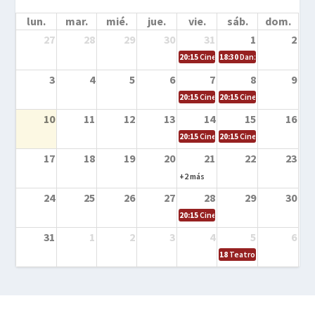
lun.
mar.
mié.
jue.
vie.
sáb.
dom.
27
28
29
30
31
1
2
20:15
Cine en la calle – Cómo entrena
18:30
Danza – Cita en el m
3
4
5
6
7
8
9
20:15
Cine en la calle – El niño y la be
20:15
Cine en la calle – L
10
11
12
13
14
15
16
20:15
Cine en la calle – Tortugas Nin
20:15
Cine en la calle – Ro
17
18
19
20
21
22
23
+2 más
24
25
26
27
28
29
30
20:15
Cine en el calle – Tintín y el s
31
1
2
3
4
5
6
18
Teatro – Tres sombrero