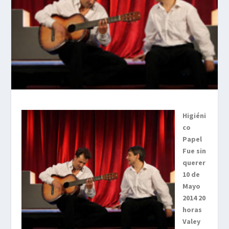
Higiéni
co
Papel
Fue sin
querer
10 de
Mayo
2014 20
horas
Valey