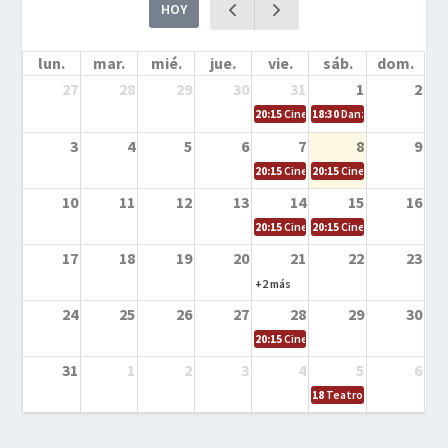
HOY
lun.
mar.
mié.
jue.
vie.
sáb.
dom.
27
28
29
30
31
1
2
20:15
Cine en la calle – Cómo entrena
18:30
Danza – Cita en el m
3
4
5
6
7
8
9
20:15
Cine en la calle – El niño y la be
20:15
Cine en la calle – L
10
11
12
13
14
15
16
20:15
Cine en la calle – Tortugas Nin
20:15
Cine en la calle – Ro
17
18
19
20
21
22
23
+2 más
24
25
26
27
28
29
30
20:15
Cine en el calle – Tintín y el s
31
1
2
3
4
5
6
18
Teatro – Tres sombrero