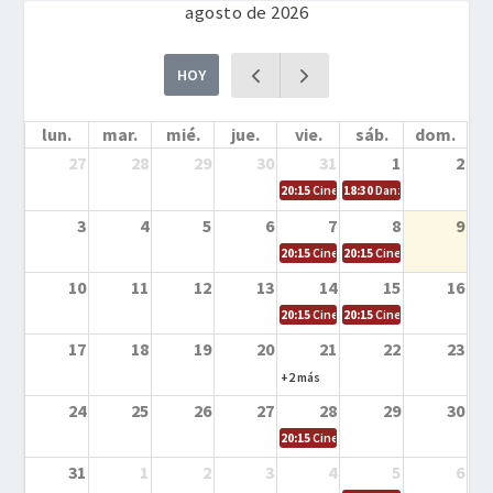
agosto de 2026
HOY
lun.
mar.
mié.
jue.
vie.
sáb.
dom.
27
28
29
30
31
1
2
20:15
Cine en la calle – Cómo entrena
18:30
Danza – Cita en el m
3
4
5
6
7
8
9
20:15
Cine en la calle – El niño y la be
20:15
Cine en la calle – L
10
11
12
13
14
15
16
20:15
Cine en la calle – Tortugas Nin
20:15
Cine en la calle – Ro
17
18
19
20
21
22
23
+2 más
24
25
26
27
28
29
30
20:15
Cine en el calle – Tintín y el s
31
1
2
3
4
5
6