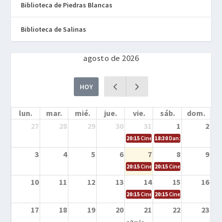
Biblioteca de Piedras Blancas
Biblioteca de Salinas
agosto de 2026
HOY
lun.
mar.
mié.
jue.
vie.
sáb.
dom.
27
28
29
30
31
1
2
20:15
Cine en la calle – Cómo entrena
18:30
Danza – Cita en el m
3
4
5
6
7
8
9
20:15
Cine en la calle – El niño y la be
20:15
Cine en la calle – L
10
11
12
13
14
15
16
20:15
Cine en la calle – Tortugas Nin
20:15
Cine en la calle – Ro
17
18
19
20
21
22
23