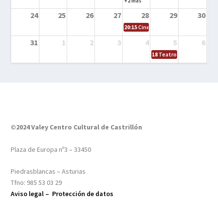
+2 más
24
25
26
27
28
29
30
20:15
Cine en el calle – Tintín y el s
31
1
2
3
4
5
6
18
Teatro – Tres sombrero
©2024 Valey Centro Cultural de Castrillón
Plaza de Europa nº3 – 33450
Piedrasblancas – Asturias
Tfno: 985 53 03 29
Aviso legal –
Protección de datos