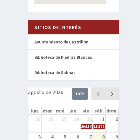
SITIOS DE INTERÉS
Ayuntamiento de Castrillón
Biblioteca de Piedras Blancas
Biblioteca de Salinas
agosto de 2026
HOY
lun.
mar.
mié.
jue.
vie.
sáb.
dom.
27
28
29
30
31
1
2
20:15
Cine en la calle – Cómo entren
18:30
Danza – Cita en el mar
3
4
5
6
7
8
9