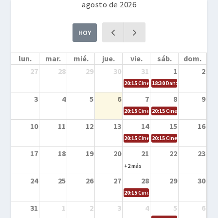
agosto de 2026
HOY
lun.
mar.
mié.
jue.
vie.
sáb.
dom.
27
28
29
30
31
1
2
20:15
Cine en la calle – Cómo entrena
18:30
Danza – Cita en el m
3
4
5
6
7
8
9
20:15
Cine en la calle – El niño y la be
20:15
Cine en la calle – L
10
11
12
13
14
15
16
20:15
Cine en la calle – Tortugas Nin
20:15
Cine en la calle – Ro
17
18
19
20
21
22
23
+2 más
24
25
26
27
28
29
30
20:15
Cine en el calle – Tintín y el s
31
1
2
3
4
5
6