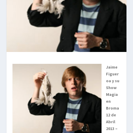
Jaime
Figuer
oa y su
Show
Magia
en
Broma
12 de
Abril
2013 –