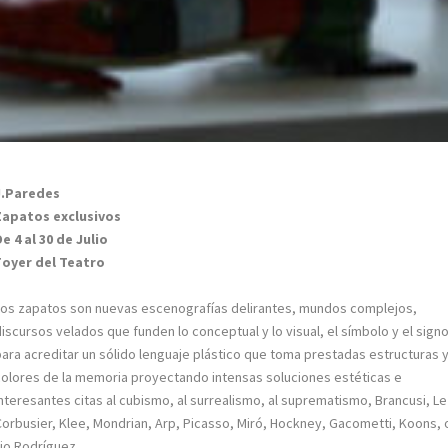
J.Paredes
Zapatos exclusivos
De 4 al 30 de Julio
Foyer del Teatro
Los zapatos son nuevas escenografías delirantes, mundos complejos,
discursos velados que funden lo conceptual y lo visual, el símbolo y el signo
para acreditar un sólido lenguaje plástico que toma prestadas estructuras 
colores de la memoria proyectando intensas soluciones estéticas e
interesantes citas al cubismo, al surrealismo, al suprematismo, Brancusi, Le
Corbusier, Klee, Mondrian, Arp, Picasso, Miró, Hockney, Gacometti, Koons, 
nio Rodríguez.