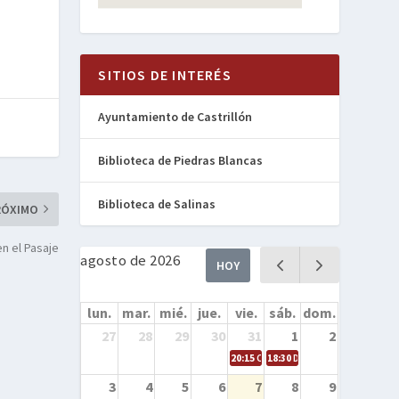
SITIOS DE INTERÉS
Ayuntamiento de Castrillón
Biblioteca de Piedras Blancas
Biblioteca de Salinas
RÓXIMO
en el Pasaje
agosto de 2026
HOY
lun.
mar.
mié.
jue.
vie.
sáb.
dom.
27
28
29
30
31
1
2
20:15
Cine en la calle – Cómo entren
18:30
Danza – Cita en el mar
3
4
5
6
7
8
9