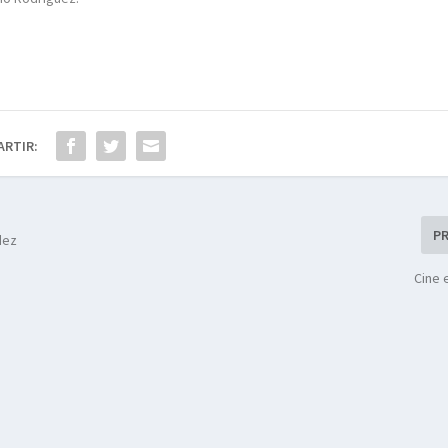
ARTIR:
P
dez
Cine 