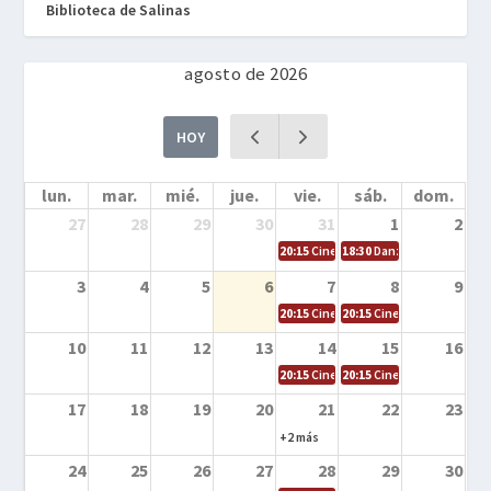
Biblioteca de Salinas
agosto de 2026
HOY
lun.
mar.
mié.
jue.
vie.
sáb.
dom.
27
28
29
30
31
1
2
20:15
Cine en la calle – Cómo entrena
18:30
Danza – Cita en el m
3
4
5
6
7
8
9
20:15
Cine en la calle – El niño y la be
20:15
Cine en la calle – L
10
11
12
13
14
15
16
20:15
Cine en la calle – Tortugas Nin
20:15
Cine en la calle – Ro
17
18
19
20
21
22
23
+2 más
24
25
26
27
28
29
30