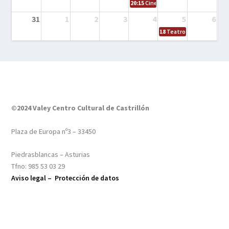
20:15
Cine en el calle – Tintín y el s
31
1
2
3
4
5
6
18
Teatro – Tres sombrero
©2024 Valey Centro Cultural de Castrillón
Plaza de Europa nº3 – 33450
Piedrasblancas – Asturias
Tfno: 985 53 03 29
Aviso legal –
Protección de datos