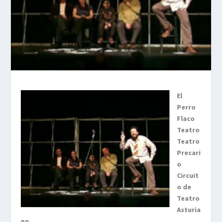
El
Perro
Flaco
Teatro
Teatro
Precari
o
Circuit
o de
Teatro
Asturia
no