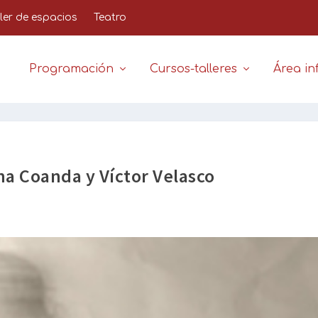
iler de espacios
Teatro
Programación
Cursos-talleres
Área inf
na Coanda y Víctor Velasco