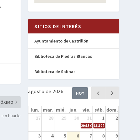
s
SITIOS DE INTERÉS
Ayuntamiento de Castrillón
Biblioteca de Piedras Blancas
Biblioteca de Salinas
agosto de 2026
HOY
RÓXIMO
lun.
mar.
mié.
jue.
vie.
sáb.
dom.
hico Huarte
27
28
29
30
31
1
2
20:15
Cine en la calle – Cómo entren
18:30
Danza – Cita en el mar
3
4
5
6
7
8
9