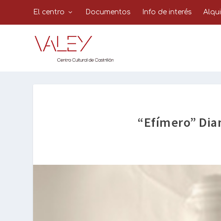
El centro
Documentos
Info de interés
Alqu
“Efímero” Dia