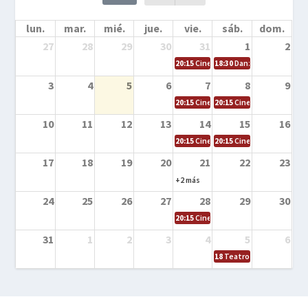
lun.
mar.
mié.
jue.
vie.
sáb.
dom.
27
28
29
30
31
1
2
20:15
Cine en la calle – Cómo entrena
18:30
Danza – Cita en el m
3
4
5
6
7
8
9
20:15
Cine en la calle – El niño y la be
20:15
Cine en la calle – L
10
11
12
13
14
15
16
20:15
Cine en la calle – Tortugas Nin
20:15
Cine en la calle – Ro
17
18
19
20
21
22
23
+2 más
24
25
26
27
28
29
30
20:15
Cine en el calle – Tintín y el s
31
1
2
3
4
5
6
18
Teatro – Tres sombrero