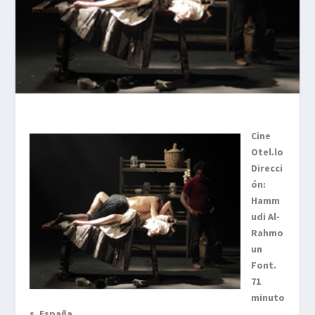
Cine
Otel.lo
Direcci
ón:
Hamm
udi Al-
Rahmo
un
Font.
71
minuto
s. España.