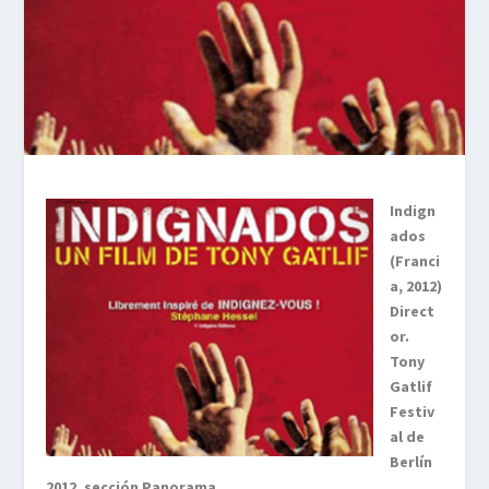
Indign
ados
(Franci
a, 2012)
Direct
or.
Tony
Gatlif
Festiv
al de
Berlín
2012, sección Panorama.