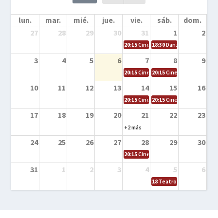
lun.
mar.
mié.
jue.
vie.
sáb.
dom.
27
28
29
30
31
1
2
20:15
Cine en la calle – Cómo entrena
18:30
Danza – Cita en el m
3
4
5
6
7
8
9
20:15
Cine en la calle – El niño y la be
20:15
Cine en la calle – L
10
11
12
13
14
15
16
20:15
Cine en la calle – Tortugas Nin
20:15
Cine en la calle – Ro
17
18
19
20
21
22
23
+2 más
24
25
26
27
28
29
30
20:15
Cine en el calle – Tintín y el s
31
1
2
3
4
5
6
18
Teatro – Tres sombrero