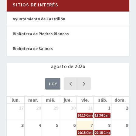
SITIOS DE INTERÉS
Ayuntamiento de Castrillón
Biblioteca de Piedras Blancas
Biblioteca de Salinas
agosto de 2026
HOY
lun.
mar.
mié.
jue.
vie.
sáb.
dom.
27
28
29
30
31
1
2
20:15
Cine en la calle – Cómo entrena
18:30
Danza – Cita en el m
3
4
5
6
7
8
9
20:15
Cine en la calle – El niño y la be
20:15
Cine en la calle – L