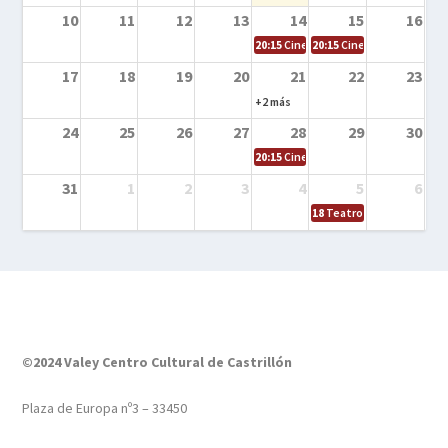
10
11
12
13
14
15
16
20:15
Cine en la calle – Tortugas Nin
20:15
Cine en la calle – Ro
17
18
19
20
21
22
23
+2 más
24
25
26
27
28
29
30
20:15
Cine en el calle – Tintín y el s
31
1
2
3
4
5
6
18
Teatro – Tres sombrero
©2024 Valey Centro Cultural de Castrillón
Plaza de Europa nº3 – 33450