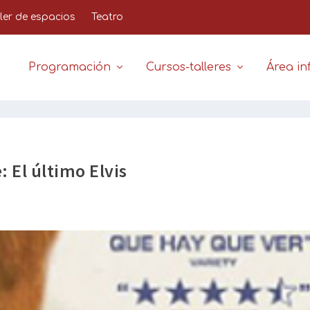
iler de espacios
Teatro
Programación
Cursos-talleres
Área inf
: El último Elvis