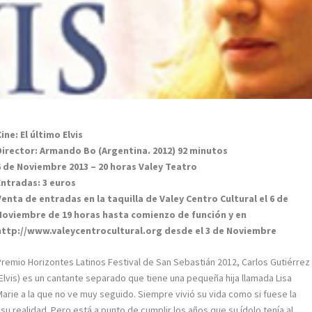
Cine: El último Elvis
Director: Armando Bo (Argentina. 2012) 92 minutos
6 de Noviembre 2013 – 20 horas Valey Teatro
Entradas: 3 euros
Venta de entradas en la taquilla de Valey Centro Cultural el 6 de
Noviembre de 19 horas hasta comienzo de función y en
http://www.valeycentrocultural.org desde el 3 de Noviembre
Premio Horizontes Latinos Festival de San Sebastián 2012, Carlos Gutiérrez
(Elvis) es un cantante separado que tiene una pequeña hija llamada Lisa
Marie a la que no ve muy seguido. Siempre vivió su vida como si fuese la
u realidad. Pero está a punto de cumplir los años que su ídolo tenía al