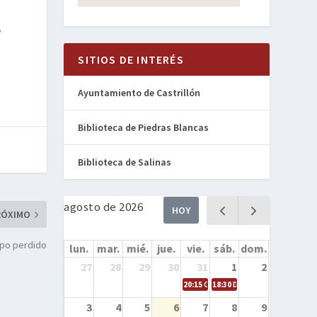
e
SITIOS DE INTERÉS
Ayuntamiento de Castrillón
Biblioteca de Piedras Blancas
Biblioteca de Salinas
agosto de 2026
HOY
RÓXIMO
mpo perdido
lun.
mar.
mié.
jue.
vie.
sáb.
dom.
27
28
29
30
31
1
2
20:15
Cine en la calle – Cómo entren
18:30
Danza – Cita en el mar
3
4
5
6
7
8
9