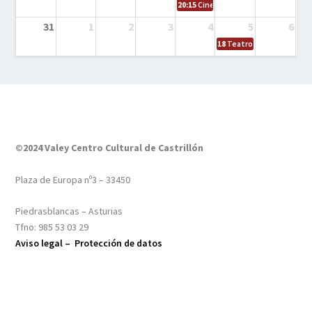
20:15
Cine en el calle – Tintín y el s
31
1
2
3
4
5
6
18
Teatro – Tres sombrero
©2024 Valey Centro Cultural de Castrillón
Plaza de Europa nº3 – 33450
Piedrasblancas – Asturias
Tfno: 985 53 03 29
Aviso legal –
Protección de datos