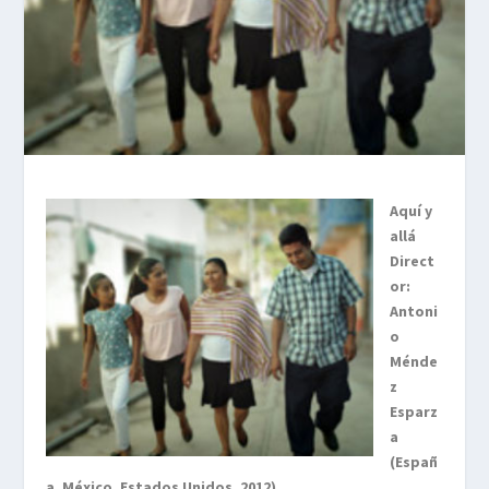
Aquí y
allá
Direct
or:
Antoni
o
Ménde
z
Esparz
a
(Españ
a, México, Estados Unidos. 2012)