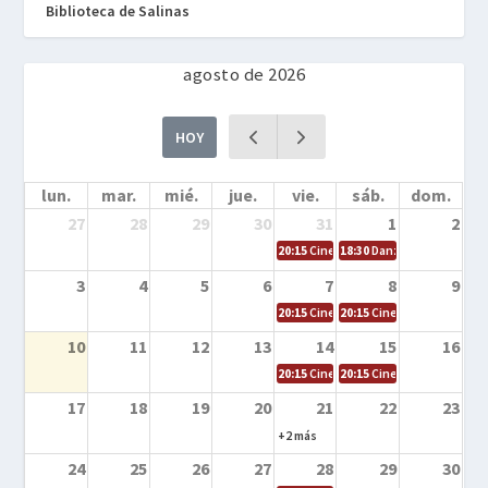
Biblioteca de Salinas
agosto de 2026
HOY
lun.
mar.
mié.
jue.
vie.
sáb.
dom.
27
28
29
30
31
1
2
20:15
Cine en la calle – Cómo entrena
18:30
Danza – Cita en el m
3
4
5
6
7
8
9
20:15
Cine en la calle – El niño y la be
20:15
Cine en la calle – L
10
11
12
13
14
15
16
20:15
Cine en la calle – Tortugas Nin
20:15
Cine en la calle – Ro
17
18
19
20
21
22
23
+2 más
24
25
26
27
28
29
30