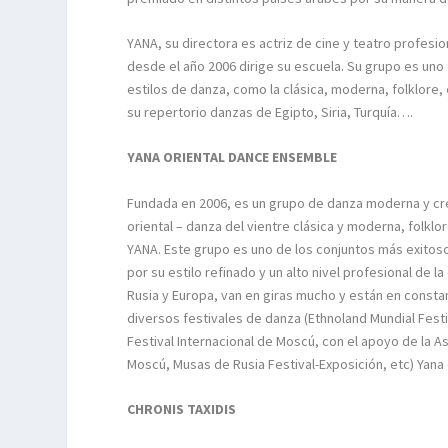
YANA, su directora es actriz de cine y teatro profesio
desde el año 2006 dirige su escuela. Su grupo es un
estilos de danza, como la clásica, moderna, folklore,
su repertorio danzas de Egipto, Siria, Turquía….
YANA ORIENTAL DANCE ENSEMBLE
Fundada en 2006, es un grupo de danza moderna y crea
oriental – danza del vientre clásica y moderna, folklo
YANA. Este grupo es uno de los conjuntos más exitosos
por su estilo refinado y un alto nivel profesional de
Rusia y Europa, van en giras mucho y están en consta
diversos festivales de danza (Ethnoland Mundial Festiv
Festival Internacional de Moscú, con el apoyo de la A
Moscú, Musas de Rusia Festival-Exposición, etc) Yana e
CHRONIS TAXIDIS