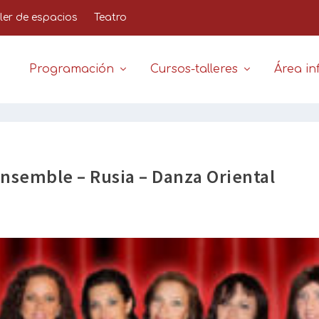
iler de espacios
Teatro
Programación
Cursos-talleres
Área inf
Ensemble – Rusia – Danza Oriental