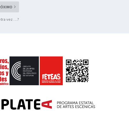
RÓXIMO
otra vez …?