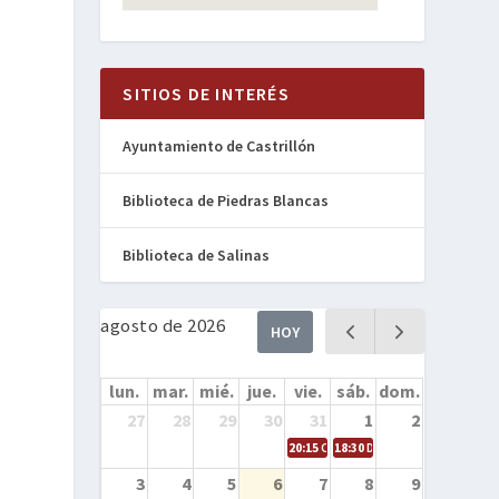
SITIOS DE INTERÉS
Ayuntamiento de Castrillón
Biblioteca de Piedras Blancas
Biblioteca de Salinas
agosto de 2026
n
HOY
lun.
mar.
mié.
jue.
vie.
sáb.
dom.
27
28
29
30
31
1
2
20:15
Cine en la calle – Cómo entren
18:30
Danza – Cita en el mar
3
4
5
6
7
8
9