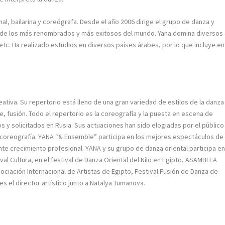
nal, bailarina y coreógrafa. Desde el año 2006 dirige el grupo de danza y
o de los más renombrados y más exitosos del mundo. Yana domina diversos
 etc. Ha realizado estudios en diversos países árabes, por lo que incluye en
tiva. Su repertorio está lleno de una gran variedad de estilos de la danza
re, fusión. Todo el repertorio es la coreografía y la puesta en escena de
 y solicitados en Rusia. Sus actuaciones han sido elogiadas por el público
 la coreografía. YANA “& Ensemble” participa en los mejores espectáculos de
nte crecimiento profesional. YANA y su grupo de danza oriental participa e
al Cultura, en el festival de Danza Oriental del Nilo en Egipto, ASAMBLEA
sociación Internacional de Artistas de Egipto, Festival Fusión de Danza de
s el director artístico junto a Natalya Tumanova.