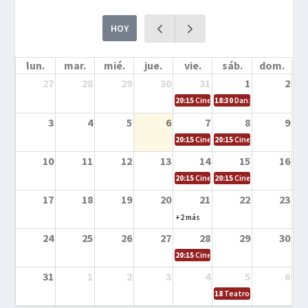
HOY
lun.
mar.
mié.
jue.
vie.
sáb.
dom.
27
28
29
30
31
1
2
20:15
Cine en la calle – Cómo entrena
18:30
Danza – Cita en el m
3
4
5
6
7
8
9
20:15
Cine en la calle – El niño y la be
20:15
Cine en la calle – L
10
11
12
13
14
15
16
20:15
Cine en la calle – Tortugas Nin
20:15
Cine en la calle – Ro
17
18
19
20
21
22
23
+2 más
24
25
26
27
28
29
30
20:15
Cine en el calle – Tintín y el s
31
1
2
3
4
5
6
18
Teatro – Tres sombrero