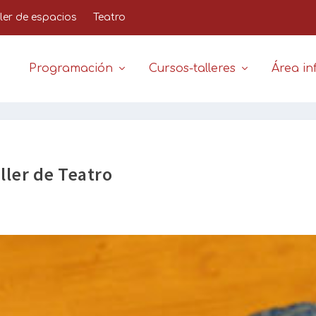
iler de espacios
Teatro
Programación
Cursos-talleres
Área inf
ller de Teatro