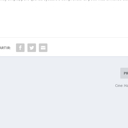
ARTIR:
P
Cine: Ha