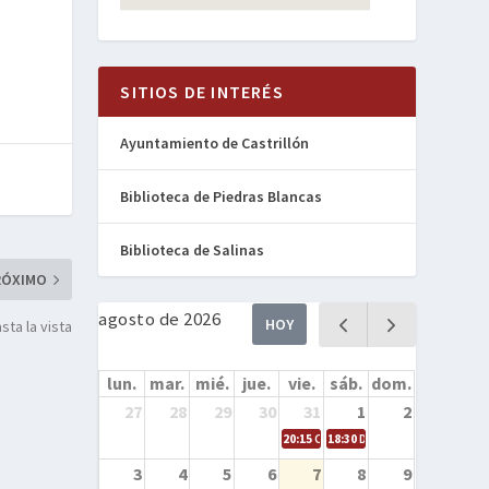
SITIOS DE INTERÉS
Ayuntamiento de Castrillón
Biblioteca de Piedras Blancas
Biblioteca de Salinas
RÓXIMO
agosto de 2026
HOY
sta la vista
lun.
mar.
mié.
jue.
vie.
sáb.
dom.
27
28
29
30
31
1
2
20:15
Cine en la calle – Cómo entren
18:30
Danza – Cita en el mar
3
4
5
6
7
8
9