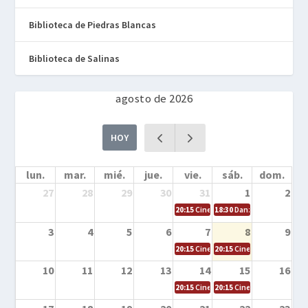
Biblioteca de Piedras Blancas
Biblioteca de Salinas
agosto de 2026
HOY
lun.
mar.
mié.
jue.
vie.
sáb.
dom.
27
28
29
30
31
1
2
20:15
Cine en la calle – Cómo entrena
18:30
Danza – Cita en el m
3
4
5
6
7
8
9
20:15
Cine en la calle – El niño y la be
20:15
Cine en la calle – L
10
11
12
13
14
15
16
20:15
Cine en la calle – Tortugas Nin
20:15
Cine en la calle – Ro