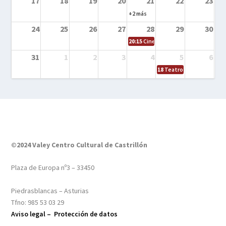
17
18
19
20
21
22
23
+2 más
24
25
26
27
28
29
30
20:15
Cine en el calle – Tintín y el s
31
1
2
3
4
5
6
18
Teatro – Tres sombrero
©2024 Valey Centro Cultural de Castrillón
Plaza de Europa nº3 – 33450
Piedrasblancas – Asturias
Tfno: 985 53 03 29
Aviso legal –
Protección de datos