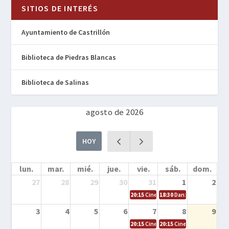
SITIOS DE INTERÉS
Ayuntamiento de Castrillón
Biblioteca de Piedras Blancas
Biblioteca de Salinas
agosto de 2026
HOY
lun.
mar.
mié.
jue.
vie.
sáb.
dom.
27
28
29
30
31
1
2
20:15
Cine en la calle – Cómo entrena
18:30
Danza – Cita en el m
3
4
5
6
7
8
9
20:15
Cine en la calle – El niño y la be
20:15
Cine en la calle – L