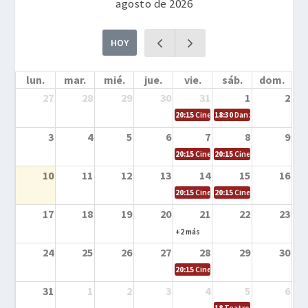
agosto de 2026
HOY
lun.
mar.
mié.
jue.
vie.
sáb.
dom.
27
28
29
30
31
1
2
20:15
Cine en la calle – Cómo entrena
18:30
Danza – Cita en el m
3
4
5
6
7
8
9
20:15
Cine en la calle – El niño y la be
20:15
Cine en la calle – L
10
11
12
13
14
15
16
20:15
Cine en la calle – Tortugas Nin
20:15
Cine en la calle – Ro
17
18
19
20
21
22
23
+2 más
24
25
26
27
28
29
30
20:15
Cine en el calle – Tintín y el s
31
1
2
3
4
5
6
18
Teatro – Tres sombrero