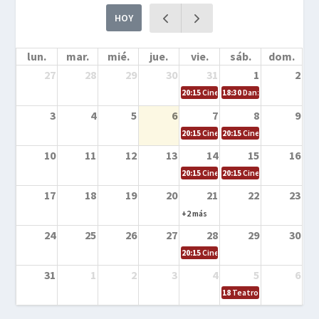
HOY
lun.
mar.
mié.
jue.
vie.
sáb.
dom.
27
28
29
30
31
1
2
20:15
Cine en la calle – Cómo entrena
18:30
Danza – Cita en el m
3
4
5
6
7
8
9
20:15
Cine en la calle – El niño y la be
20:15
Cine en la calle – L
10
11
12
13
14
15
16
20:15
Cine en la calle – Tortugas Nin
20:15
Cine en la calle – Ro
17
18
19
20
21
22
23
+2 más
24
25
26
27
28
29
30
20:15
Cine en el calle – Tintín y el s
31
1
2
3
4
5
6
18
Teatro – Tres sombrero