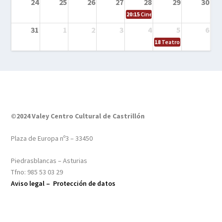
24
25
26
27
28
29
30
20:15
Cine en el calle – Tintín y el s
31
1
2
3
4
5
6
18
Teatro – Tres sombrero
©2024 Valey Centro Cultural de Castrillón
Plaza de Europa nº3 – 33450
Piedrasblancas – Asturias
Tfno: 985 53 03 29
Aviso legal –
Protección de datos