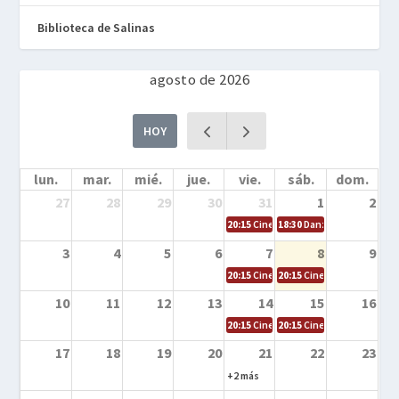
Biblioteca de Salinas
agosto de 2026
HOY
lun.
mar.
mié.
jue.
vie.
sáb.
dom.
27
28
29
30
31
1
2
20:15
Cine en la calle – Cómo entrena
18:30
Danza – Cita en el m
3
4
5
6
7
8
9
20:15
Cine en la calle – El niño y la be
20:15
Cine en la calle – L
10
11
12
13
14
15
16
20:15
Cine en la calle – Tortugas Nin
20:15
Cine en la calle – Ro
17
18
19
20
21
22
23
+2 más