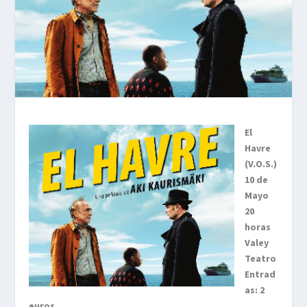
El
Havre
(V.O.S.)
10 de
Mayo
20
horas
Valey
Teatro
Entrad
as: 2
euros