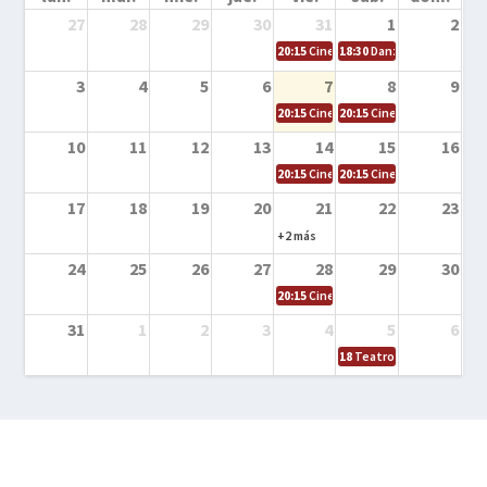
27
28
29
30
31
1
2
20:15
Cine en la calle – Cómo entrena
18:30
Danza – Cita en el m
3
4
5
6
7
8
9
20:15
Cine en la calle – El niño y la be
20:15
Cine en la calle – L
10
11
12
13
14
15
16
20:15
Cine en la calle – Tortugas Nin
20:15
Cine en la calle – Ro
17
18
19
20
21
22
23
+2 más
24
25
26
27
28
29
30
20:15
Cine en el calle – Tintín y el s
31
1
2
3
4
5
6
18
Teatro – Tres sombrero