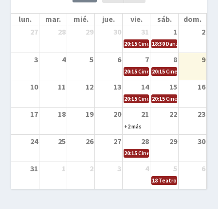
lun.
mar.
mié.
jue.
vie.
sáb.
dom.
27
28
29
30
31
1
2
20:15
Cine en la calle – Cómo entrena
18:30
Danza – Cita en el m
3
4
5
6
7
8
9
20:15
Cine en la calle – El niño y la be
20:15
Cine en la calle – L
10
11
12
13
14
15
16
20:15
Cine en la calle – Tortugas Nin
20:15
Cine en la calle – Ro
17
18
19
20
21
22
23
+2 más
24
25
26
27
28
29
30
20:15
Cine en el calle – Tintín y el s
31
1
2
3
4
5
6
18
Teatro – Tres sombrero