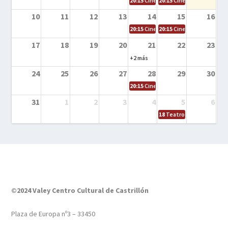
20:15
Cine en la calle – El niño y la be
20:15
Cine en la calle – L
10
11
12
13
14
15
16
20:15
Cine en la calle – Tortugas Nin
20:15
Cine en la calle – Ro
17
18
19
20
21
22
23
+2 más
24
25
26
27
28
29
30
20:15
Cine en el calle – Tintín y el s
31
1
2
3
4
5
6
18
Teatro – Tres sombrero
©2024 Valey Centro Cultural de Castrillón
Plaza de Europa nº3 – 33450