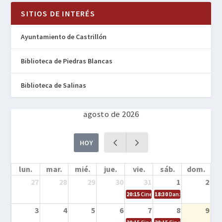
SITIOS DE INTERÉS
Ayuntamiento de Castrillón
Biblioteca de Piedras Blancas
Biblioteca de Salinas
agosto de 2026
HOY
lun.
mar.
mié.
jue.
vie.
sáb.
dom.
27
28
29
30
31
1
2
20:15
Cine en la calle – Cómo entrena
18:30
Danza – Cita en el m
3
4
5
6
7
8
9