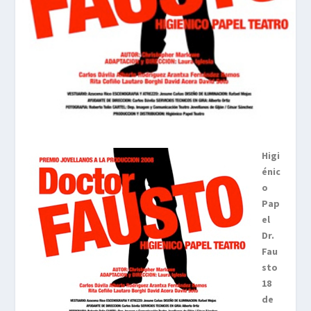
Higi
énic
o
Pap
el
Dr.
Fau
sto
18
de