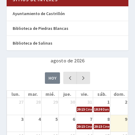
Ayuntamiento de Castrillón
Biblioteca de Piedras Blancas
Biblioteca de Salinas
agosto de 2026
HOY
lun.
mar.
mié.
jue.
vie.
sáb.
dom.
27
28
29
30
31
1
2
20:15
Cine en la calle – Cómo entrena
18:30
Danza – Cita en el m
3
4
5
6
7
8
9
20:15
Cine en la calle – El niño y la be
20:15
Cine en la calle – L