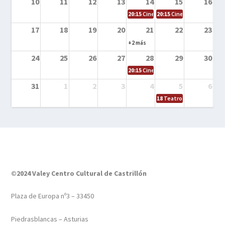
10
11
12
13
14
15
16
20:15
Cine en la calle – Tortugas Nin
20:15
Cine en la calle – Ro
17
18
19
20
21
22
23
+2 más
24
25
26
27
28
29
30
20:15
Cine en el calle – Tintín y el s
31
1
2
3
4
5
6
18
Teatro – Tres sombrero
©2024 Valey Centro Cultural de Castrillón
Plaza de Europa nº3 – 33450
Piedrasblancas – Asturias