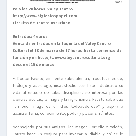
mar
zo a las 20 horas. Valey Teatro
http://www.higienicopapel.com
Circuito de Teatro Asturiano
Entradas: 4 euros
Venta de entradas en la taquilla del Valey
Centro
Cultural
el 18 de marzo de 17 horas hasta comienzo de
función y en http://www.valeycentrocultural.org
desde el 15 de marzo
El Doctor Fausto, eminente sabio alemán, filósofo, médico,
teólogo y astrólogo, insatisfecho tras haber dedicado su
vida al estudio de tales disciplinas, se interesa por las
ciencias ocultas, la magia y la nigromancia. Fausto sabe que
“un buen mago es un dios todopoderoso” y aspira a
alcanzar fama, conocimiento, poder y placer sin límites.
Aconsejado por sus amigos, los magos Cornelio y Valdés,
Fausto hace un conjuro para invocar al diablo y así se le