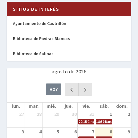
SITIOS DE INTERÉS
Ayuntamiento de Castrillón
Biblioteca de Piedras Blancas
Biblioteca de Salinas
agosto de 2026
HOY
lun.
mar.
mié.
jue.
vie.
sáb.
dom.
27
28
29
30
31
1
2
20:15
Cine en la calle – Cómo entrena
18:30
Danza – Cita en el m
3
4
5
6
7
8
9