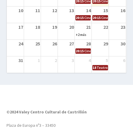
20:15
Cine en la calle – El niño y la be
20:15
Cine en la calle – L
10
11
12
13
14
15
16
20:15
Cine en la calle – Tortugas Nin
20:15
Cine en la calle – Ro
17
18
19
20
21
22
23
+2 más
24
25
26
27
28
29
30
20:15
Cine en el calle – Tintín y el s
31
1
2
3
4
5
6
18
Teatro – Tres sombrero
©2024 Valey Centro Cultural de Castrillón
Plaza de Europa nº3 – 33450