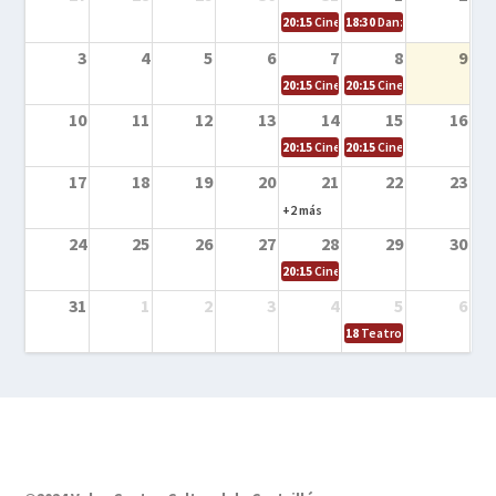
20:15
Cine en la calle – Cómo entrena
18:30
Danza – Cita en el m
3
4
5
6
7
8
9
20:15
Cine en la calle – El niño y la be
20:15
Cine en la calle – L
10
11
12
13
14
15
16
20:15
Cine en la calle – Tortugas Nin
20:15
Cine en la calle – Ro
17
18
19
20
21
22
23
+2 más
24
25
26
27
28
29
30
20:15
Cine en el calle – Tintín y el s
31
1
2
3
4
5
6
18
Teatro – Tres sombrero