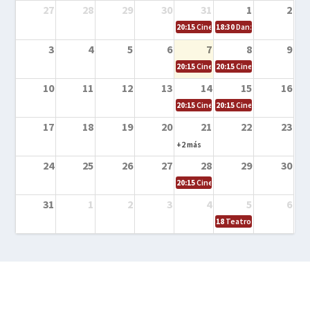
27
28
29
30
31
1
2
20:15
Cine en la calle – Cómo entrena
18:30
Danza – Cita en el m
3
4
5
6
7
8
9
20:15
Cine en la calle – El niño y la be
20:15
Cine en la calle – L
10
11
12
13
14
15
16
20:15
Cine en la calle – Tortugas Nin
20:15
Cine en la calle – Ro
17
18
19
20
21
22
23
+2 más
24
25
26
27
28
29
30
20:15
Cine en el calle – Tintín y el s
31
1
2
3
4
5
6
18
Teatro – Tres sombrero