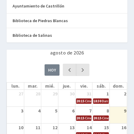
Ayuntamiento de Castrillón
Biblioteca de Piedras Blancas
Biblioteca de Salinas
agosto de 2026
HOY
lun.
mar.
mié.
jue.
vie.
sáb.
dom.
27
28
29
30
31
1
2
20:15
Cine en la calle – Cómo entrena
18:30
Danza – Cita en el m
3
4
5
6
7
8
9
20:15
Cine en la calle – El niño y la be
20:15
Cine en la calle – L
10
11
12
13
14
15
16