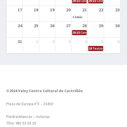
20:15
Cine en la calle – Tortugas Nin
20:15
Cine en la calle – Ro
17
18
19
20
21
22
23
+2 más
24
25
26
27
28
29
30
20:15
Cine en el calle – Tintín y el s
31
1
2
3
4
5
6
18
Teatro – Tres sombrero
©2024 Valey Centro Cultural de Castrillón
Plaza de Europa nº3 – 33450
Piedrasblancas – Asturias
Tfno: 985 53 03 29