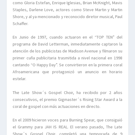
como Gloria Estefan, Enrique Iglesias, Brian McKnight, Mavis
Staples, Darlene Love, actores como Steve Martin y Martin
Shore, y al ya mencionado y reconocido diretor musical, Paul
Schaffer.
En Junio de 1997, cuando actuaron en el “TOP TEN” del
programa de David Letterman, inmediatamente captaron la
atención de los publicistas de Madison Avenue y filmaron su
primer cuña publicitaria trasmitida a nivel nacional en 1998
cantando “O Happy Day”. Se convirtieron en la primera coral
Afroamericana que protagonizó un anuncio en horario
estelar.
The Late Show´s Gospel Choir, ha recibido por 2 años
consecutivos, el premio Gigmaster´s Rising Star Award a la
coral de gospel con más actuaciones en directo.
En el 2009 hicieron voces para Burning Spear, que consiguió
el Grammy para JAH IS REAL. El verano pasado, The Late
Show´s Gospel Choir, completó una temporada de 9