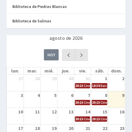
Biblioteca de Piedras Blancas
Biblioteca de Salinas
agosto de 2026
HOY
lun.
mar.
mié.
jue.
vie.
sáb.
dom.
27
28
29
30
31
1
2
20:15
Cine en la calle – Cómo entrena
18:30
Danza – Cita en el m
3
4
5
6
7
8
9
20:15
Cine en la calle – El niño y la be
20:15
Cine en la calle – L
10
11
12
13
14
15
16
20:15
Cine en la calle – Tortugas Nin
20:15
Cine en la calle – Ro
17
18
19
20
21
22
23