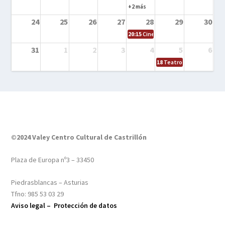
+2 más
24
25
26
27
28
29
30
20:15
Cine en el calle – Tintín y el s
31
1
2
3
4
5
6
18
Teatro – Tres sombrero
©2024 Valey Centro Cultural de Castrillón
Plaza de Europa nº3 – 33450
Piedrasblancas – Asturias
Tfno: 985 53 03 29
Aviso legal –
Protección de datos