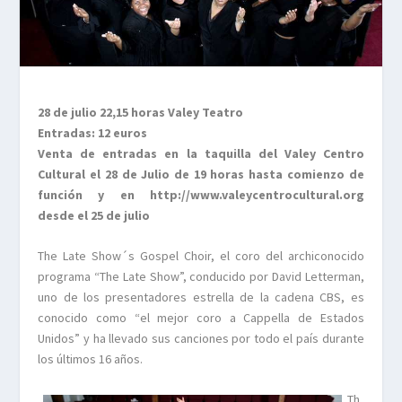
28 de julio 22,15 horas Valey Teatro
Entradas: 12 euros
Venta de entradas en la taquilla del Valey Centro
Cultural el 28 de Julio de 19 horas hasta comienzo de
función y en http://www.valeycentrocultural.org
desde el 25 de julio
The Late Show´s Gospel Choir, el coro del archiconocido
programa “The Late Show”, conducido por David Letterman,
uno de los presentadores estrella de la cadena CBS, es
conocido como “el mejor coro a Cappella de Estados
Unidos” y ha llevado sus canciones por todo el país durante
los últimos 16 años.
Th