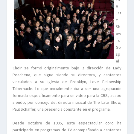
e
Lat
e
Sh
ow
´s
Go
sp
el
Choir se formó originalmente bajo la dirección de Lady
Peachena, que sigue siendo su directora, y cantantes
vinculados a su iglesia de Brooklyn, Love Fellowship
Tabernacle. Lo que inicialmente iba a ser una agrupación
formada específicamente para un video para la CBS, acabo
siendo, por consejo del directo musical de The Late Show,
Paul Schaffer, una presencia constante en el programa.
Desde octubre de 1995, este espectacular coro ha
participado en programas de TV acompañando a cantantes