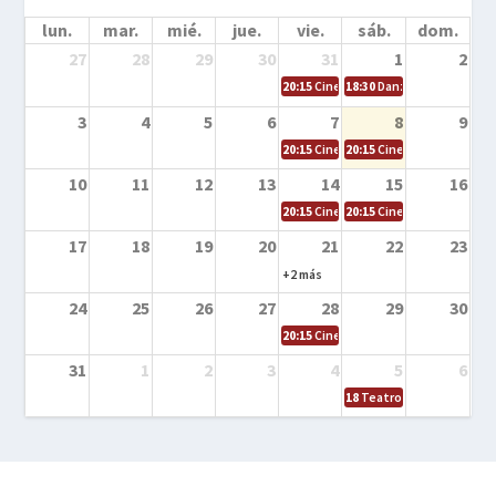
lun.
mar.
mié.
jue.
vie.
sáb.
dom.
27
28
29
30
31
1
2
20:15
Cine en la calle – Cómo entrena
18:30
Danza – Cita en el m
3
4
5
6
7
8
9
20:15
Cine en la calle – El niño y la be
20:15
Cine en la calle – L
10
11
12
13
14
15
16
20:15
Cine en la calle – Tortugas Nin
20:15
Cine en la calle – Ro
17
18
19
20
21
22
23
+2 más
24
25
26
27
28
29
30
20:15
Cine en el calle – Tintín y el s
31
1
2
3
4
5
6
18
Teatro – Tres sombrero