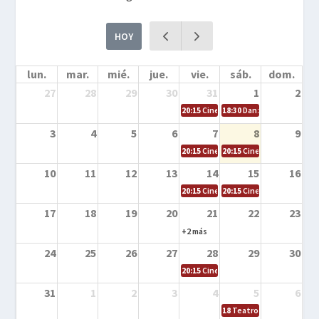
HOY
lun.
mar.
mié.
jue.
vie.
sáb.
dom.
27
28
29
30
31
1
2
20:15
Cine en la calle – Cómo entrena
18:30
Danza – Cita en el m
3
4
5
6
7
8
9
20:15
Cine en la calle – El niño y la be
20:15
Cine en la calle – L
10
11
12
13
14
15
16
20:15
Cine en la calle – Tortugas Nin
20:15
Cine en la calle – Ro
17
18
19
20
21
22
23
+2 más
24
25
26
27
28
29
30
20:15
Cine en el calle – Tintín y el s
31
1
2
3
4
5
6
18
Teatro – Tres sombrero