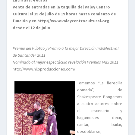
Entradas: 4 euros
Venta de entradas en la taquilla del Valey Centro
Cultural el 15 de julio de 19 horas hasta comienzo de
función y en
http://www.valeycentrocultural.org
desde el 12 de julio
Premio del Público y Premio a la mejor Dirección Indidifestival
de Santander 2011
Nominado al mejor espectáculo revelación Premios Max 2011
http://www.hiloproducciones.com/
Tomemos “La fierecilla
domada”, de
Shakespeare Pongamos
a cuatro actores sobre
el escenario y
hagámosles decir,
cantar, bailar,
desdoblarse,