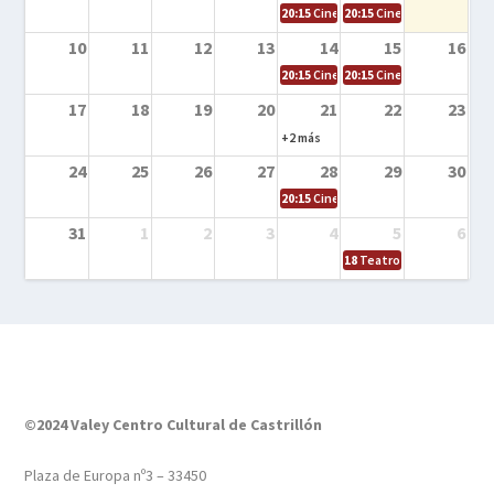
20:15
Cine en la calle – El niño y la be
20:15
Cine en la calle – L
10
11
12
13
14
15
16
20:15
Cine en la calle – Tortugas Nin
20:15
Cine en la calle – Ro
17
18
19
20
21
22
23
+2 más
24
25
26
27
28
29
30
20:15
Cine en el calle – Tintín y el s
31
1
2
3
4
5
6
18
Teatro – Tres sombrero
©2024 Valey Centro Cultural de Castrillón
Plaza de Europa nº3 – 33450