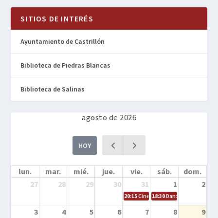
SITIOS DE INTERÉS
Ayuntamiento de Castrillón
Biblioteca de Piedras Blancas
Biblioteca de Salinas
agosto de 2026
HOY
lun.
mar.
mié.
jue.
vie.
sáb.
dom.
27
28
29
30
31
1
2
20:15
Cine en la calle – Cómo entrena
18:30
Danza – Cita en el m
3
4
5
6
7
8
9