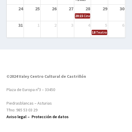
24
25
26
27
28
29
30
20:15
Cine en el calle – Tintín y el s
31
1
2
3
4
5
6
18
Teatro – Tres sombrero
©2024 Valey Centro Cultural de Castrillón
Plaza de Europa nº3 – 33450
Piedrasblancas – Asturias
Tfno: 985 53 03 29
Aviso legal –
Protección de datos