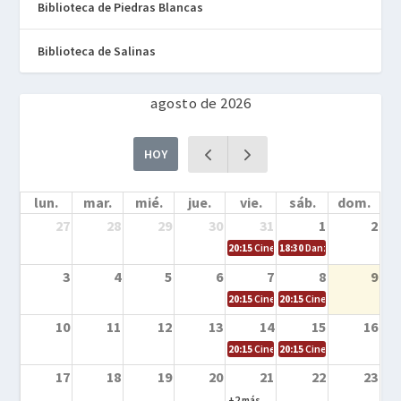
Biblioteca de Piedras Blancas
Biblioteca de Salinas
agosto de 2026
HOY
lun.
mar.
mié.
jue.
vie.
sáb.
dom.
27
28
29
30
31
1
2
20:15
Cine en la calle – Cómo entrena
18:30
Danza – Cita en el m
3
4
5
6
7
8
9
20:15
Cine en la calle – El niño y la be
20:15
Cine en la calle – L
10
11
12
13
14
15
16
20:15
Cine en la calle – Tortugas Nin
20:15
Cine en la calle – Ro
17
18
19
20
21
22
23
+2 más